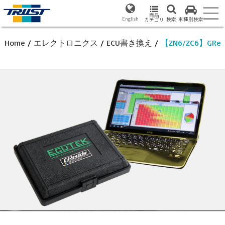
商品
English
検索
車種別検索
カテゴリ
Home
/
エレクトロニクス
/
ECU書き換え
/
【ZN6/ZC6】G