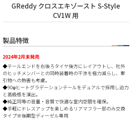
GReddy クロスエキゾースト S-Style
CV1W 用
製品特徴
2024年2月末発売
◆テールエンドを右後ろタイヤ後方にレイアウトし、社外
のヒッチメンバーとの同時装着時の干渉を極力減らし、牽
引物への熱害も考慮。
◆90φヒートグラデーションテールをデュアルで採用し迫力
と高級感を演出。
◆純正同等の音量・音質で快適な室内空間を確保。
◆手軽にドレスアップを楽しめるリアマフラー部のみ交換
タイプ※後期型ディーゼル専用