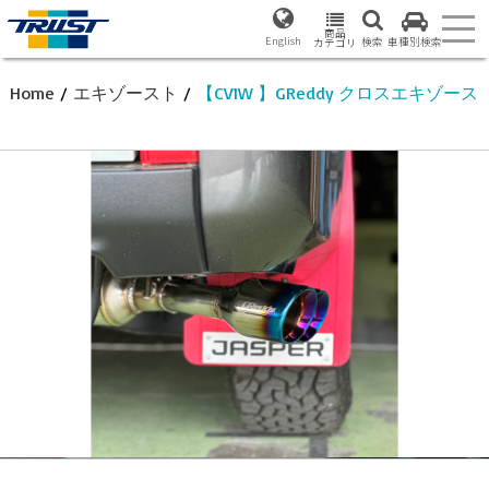
商品
English
検索
車種別検索
カテゴリ
Home
/
エキゾースト
/
【CV1W 】GReddy クロスエキゾースト S