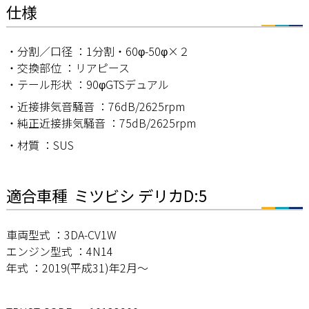
仕様
・分割／口径 ：1分割・60φ-50φ×２
・交換部位 ：リアピース
・テール形状 ：90φGTSデュアル
・近接排気音騒音 ：76dB/2625rpm
・純正近接排気騒音 ：75dB/2625rpm
・材質 ：SUS
適合車種 ミツビシ デリカD:5
車両型式 ：3DA-CV1W
エンジン型式 ：4N14
年式 ：2019(平成31)年2月～