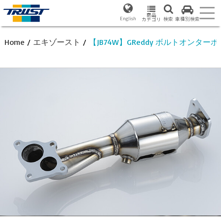
商品
English
検索
車種別検索
カテゴリ
Home
/
エキゾースト
/
【JB74W】GReddy ボルトオンタ