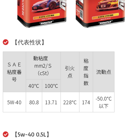
【代表性状】
動粘度
粘
ＳＡＥ
mm2/Ｓ
引火
度
粘度番
流動点
（cSt）
点
指
号
数
40℃
100℃
-50.0℃
5W-40
80.8
13.71
228℃
174
以下
【5w-40 0.5L】