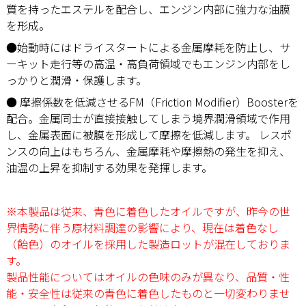
質を持ったエステルを配合し、エンジン内部に強力な油膜
を形成。
●始動時にはドライスタートによる金属摩耗を防止し、サ
ーキット走行等の高温・高負荷領域でもエンジン内部をし
っかりと潤滑・保護します。
● 摩擦係数を低減させるFM（Friction Modifier）Boosterを
配合。金属同士が直接接触してしまう境界潤滑領域で作用
し、金属表面に被膜を形成して摩擦を低減します。 レスポ
ンスの向上はもちろん、金属摩耗や摩擦熱の発生を抑え、
油温の上昇を抑制する効果を発揮します。
※本製品は従来、青色に着色したオイルですが、昨今の世
界情勢に伴う原材料調達の影響により、
現在は着色なし
（飴色）のオイルを採用した製造ロットが混在しておりま
す。
製品性能についてはオイルの色味のみが異なり、品質・性
能・安全性は従来の青色に着色したものと一切変わりませ