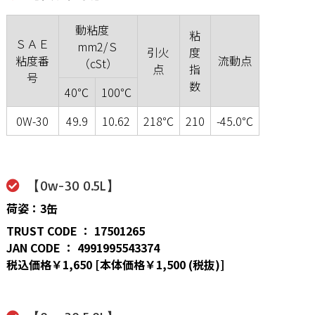
動粘度
粘
ＳＡＥ
mm2/Ｓ
引火
度
粘度番
流動点
（cSt）
点
指
号
数
40℃
100℃
0W-30
49.9
10.62
218℃
210
-45.0℃
【0w-30 0.5L】
荷姿：3缶
TRUST CODE ： 17501265
JAN CODE ： 4991995543374
税込価格￥1,650 [本体価格￥1,500 (税抜)]