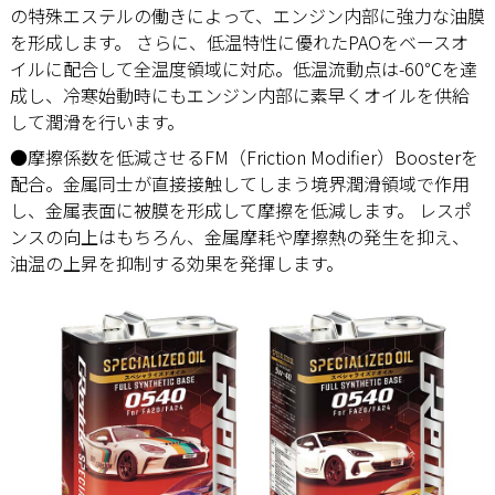
の特殊エステルの働きによって、エンジン内部に強力な油膜
を形成します。 さらに、低温特性に優れたPAOをベースオ
イルに配合して全温度領域に対応。低温流動点は-60℃を達
成し、冷寒始動時にもエンジン内部に素早くオイルを供給
して潤滑を行います。
●摩擦係数を低減させるFM（Friction Modifier）Boosterを
配合。金属同士が直接接触してしまう境界潤滑領域で作用
し、金属表面に被膜を形成して摩擦を低減します。 レスポ
ンスの向上はもちろん、金属摩耗や摩擦熱の発生を抑え、
油温の上昇を抑制する効果を発揮します。