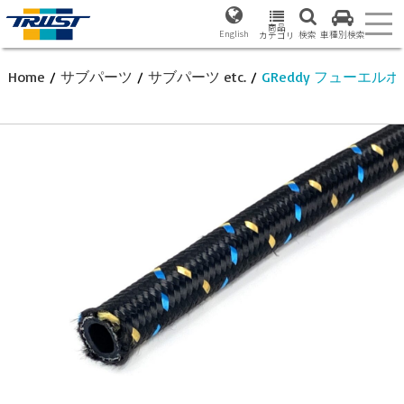
商品
English
検索
車種別検索
カテゴリ
Home
/
サブパーツ
/
サブパーツ etc.
/
GReddy フューエルホ