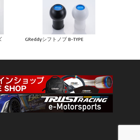
ズ
GReddyシフトノブ B-TYPE