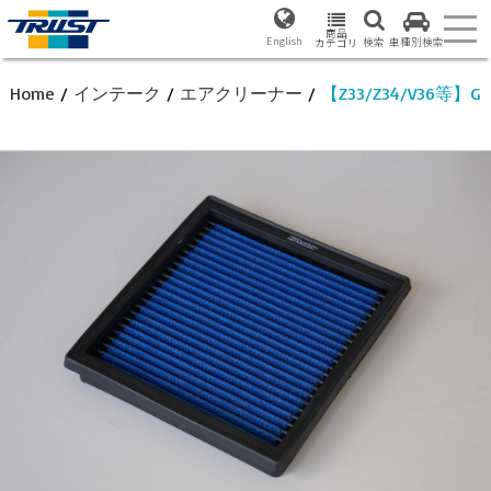
商品
English
検索
車種別検索
カテゴリ
Home
/
インテーク
/
エアクリーナー
/
【Z33/Z34/V36等】GRe