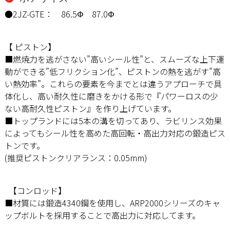
●2JZ-GTE： 86.5Φ 87.0Φ
【 ピストン】
■燃焼力を逃がさない”高いシール性”と、スムーズな上下運
動ができる”低フリクション化”、ピストンの熱を逃がす”高
い熱効率”。これらの要素を今までとは違うアプローチで具
体化し、高い耐久性に磨きをかける形で『パワーロスの少
ない高耐久性ピストン』を作り上げています。
■トップランドには5本の溝を切ってあり、ラビリンス効果
によってもシール性を高めた高回転・高出力対応の鍛造ピス
トンです。
(推奨ピストンクリアランス：0.05mm)
【コンロッド】
■材質には鍛造4340鋼を使用し、ARP2000シリーズのキャ
ップボルトを採用することで高出力に対応してます。