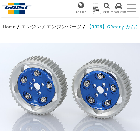
商品
English
検索
車種別検索
カテゴリ
Home
/
エンジン
/
エンジンパーツ
/
【RB26】GReddy カム