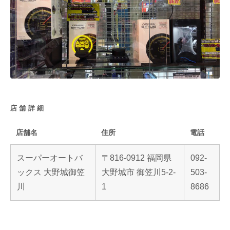
店舗詳細
店舗名
住所
電話
スーパーオートバ
〒816-0912 福岡県
092-
ックス 大野城御笠
大野城市 御笠川5-2-
503-
川
1
8686