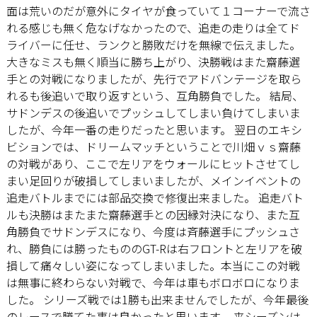
面は荒いのだが意外にタイヤが食っていて１コーナーで流さ
れる感じも無く危なげなかったので、追走の走りは全てド
ライバーに任せ、ランクと勝敗だけを無線で伝えました。
大きなミスも無く順当に勝ち上がり、決勝戦はまた齋藤選
手との対戦になりましたが、先行でアドバンテージを取ら
れるも後追いで取り返すという、互角勝負でした。 結局、
サドンデスの後追いでプッシュしてしまい負けてしまいま
したが、今年一番の走りだったと思います。 翌日のエキシ
ビションでは、ドリームマッチということで川畑ｖｓ齋藤
の対戦があり、ここで左リアをウォールにヒットさせてし
まい足回りが破損してしまいましたが、メインイベントの
追走バトルまでには部品交換で修復出来ました。 追走バト
ルも決勝はまたまた齋藤選手との因縁対決になり、また互
角勝負でサドンデスになり、今度は斉藤選手にプッシュさ
れ、勝負には勝ったもののGT-Rは右フロントと左リアを破
損して痛々しい姿になってしまいました。本当にこの対戦
は無事に終わらない対戦で、今年は車もボロボロになりま
した。 シリーズ戦では1勝も出来ませんでしたが、今年最後
のレースで勝てた事は良かったと思います。 来シーズンは