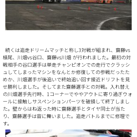
続くは追走ドリームマッチと称し3対戦が組まれ、齋藤vs
植尾、川畑vs谷口、齋藤vs川畑 が行われました。最初の対
戦相手の谷口選手は単走チャンピオンでの走行でクラッシ
ュしてしまったマシンをなんとか修復しての参戦だったた
めか、川畑選手が後追いで終始追い回す接近ドリフトを見
せ勝利しました。そしてまた齋藤選手との対戦。入れ替え
の川畑選手先行時、1コーナーでややアウトに寄り過ぎウォ
ールに接触しサスペンションパーツを破損して終了しまし
た。壁からはね返った時に齋藤選手とタイヤ同士が当た
り、齋藤選手は宙に舞いました。追走バトルまでに修理で
す。