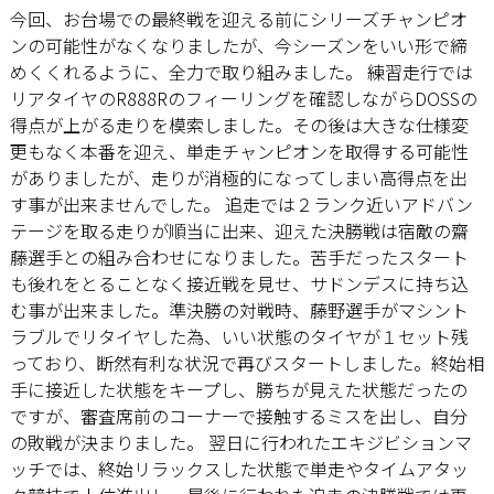
今回、お台場での最終戦を迎える前にシリーズチャンピオ
ンの可能性がなくなりましたが、今シーズンをいい形で締
めくくれるように、全力で取り組みました。 練習走行では
リアタイヤのR888Rのフィーリングを確認しながらDOSSの
得点が上がる走りを模索しました。その後は大きな仕様変
更もなく本番を迎え、単走チャンピオンを取得する可能性
がありましたが、走りが消極的になってしまい高得点を出
す事が出来ませんでした。 追走では２ランク近いアドバン
テージを取る走りが順当に出来、迎えた決勝戦は宿敵の齋
藤選手との組み合わせになりました。苦手だったスタート
も後れをとることなく接近戦を見せ、サドンデスに持ち込
む事が出来ました。準決勝の対戦時、藤野選手がマシント
ラブルでリタイヤした為、いい状態のタイヤが１セット残
っており、断然有利な状況で再びスタートしました。終始相
手に接近した状態をキープし、勝ちが見えた状態だったの
ですが、審査席前のコーナーで接触するミスを出し、自分
の敗戦が決まりました。 翌日に行われたエキジビションマ
ッチでは、終始リラックスした状態で単走やタイムアタッ