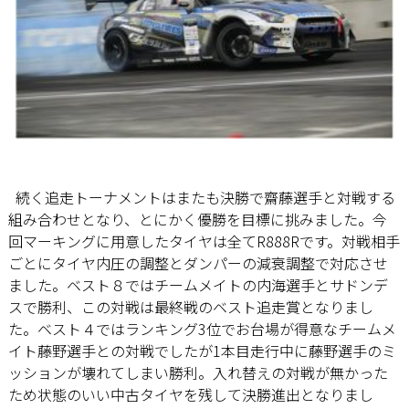
続く追走トーナメントはまたも決勝で齋藤選手と対戦する
組み合わせとなり、とにかく優勝を目標に挑みました。今
回マーキングに用意したタイヤは全てR888Rです。対戦相手
ごとにタイヤ内圧の調整とダンパーの減衰調整で対応させ
ました。ベスト８ではチームメイトの内海選手とサドンデ
スで勝利、この対戦は最終戦のベスト追走賞となりまし
た。ベスト４ではランキング3位でお台場が得意なチームメ
イト藤野選手との対戦でしたが1本目走行中に藤野選手のミ
ッションが壊れてしまい勝利。入れ替えの対戦が無かった
ため状態のいい中古タイヤを残して決勝進出となりまし