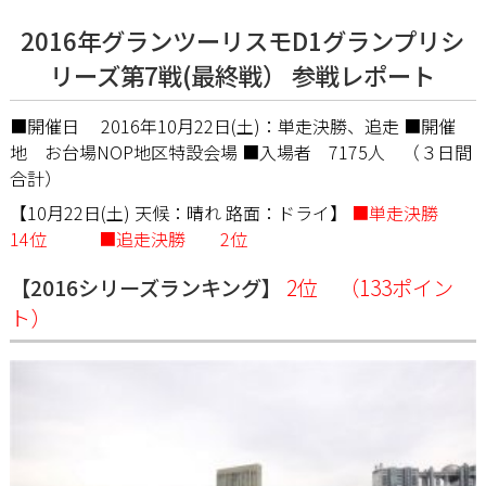
2016年グランツーリスモD1グランプリシ
リーズ第7戦(最終戦） 参戦レポート
■開催日 2016年10月22日(土)：単走決勝、追走 ■開催
地 お台場NOP地区特設会場 ■入場者 7175人 （３日間
合計）
【10月22日(土) 天候：晴れ 路面：ドライ】
■単走決勝
14位 ■追走決勝 2位
【2016シリーズランキング】
2位 （133ポイン
ト）