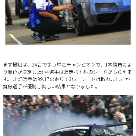
まず最初は、24台で争う単走チャンピオンで、1本勝負によ
り順位が決定し上位4選手は追走バトルのシードがもらえま
す。 川畑選手は99.17の走りで3位。シードは取れましたが
齋藤選手が優勝し悔しい結果となりました。